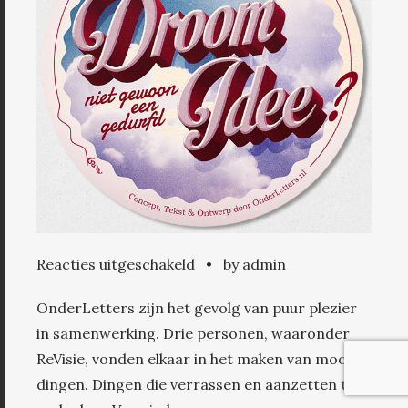
voor
Reacties uitgeschakeld
•
by admin
Onderletters
OnderLetters zijn het gevolg van puur plezier
in samenwerking. Drie personen, waaronder
ReVisie, vonden elkaar in het maken van mooie
dingen. Dingen die verrassen en aanzetten tot