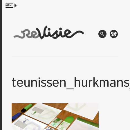
teunissen_hurkmans_